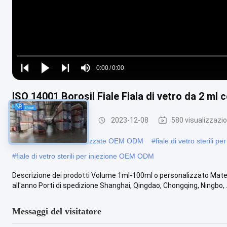
Loaded
:
0%
0:00
/
0:00
Play
Play
Play
Mute
Current
Duration
next
next
ISO 14001 Borosil Fiale Fiala di vetro da 2 ml
Time
fiale di vetro tubolari
2023-12-08
580 visualizzazio
#
Fiale di vetro personalizzate OEM ODM
#
fiale di vetro sterili p
#
fiale di vetro sterili per iniezione OEM ODM
Descrizione dei prodotti Volume 1ml-100ml o personalizzato Materia
all'anno Porti di spedizione Shanghai, Qingdao, Chongqing, Ningbo, .
Messaggi del visitatore