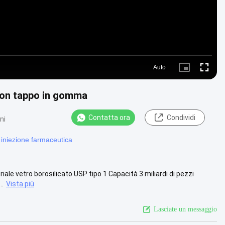
Auto
Picture-
Fullscre
in-
Picture
 con tappo in gomma
Contatta ora
Condividi
ni
er iniezione farmaceutica
le vetro borosilicato USP tipo 1 Capacità 3 miliardi di pezzi
..
Vista più
Lasciate un messaggio