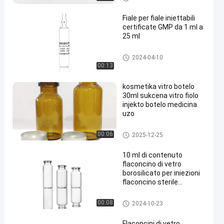
Fiale per fiale iniettabili
certificate GMP da 1 ml a
25 ml
fiala di vetro
2024-04-10
00:13
en
kosmetika vitro botelo
30ml sukcena vitro fiolo
injekto botelo medicina
uzo
fiale di vetro tubolari
00:06
2025-12-25
10 ml di contenuto
flaconcino di vetro
borosilicato per iniezioni
flaconcino sterile
trasparente / ambra
fiale di vetro tubolari
00:08
2024-10-23
Flaconcini di vetro