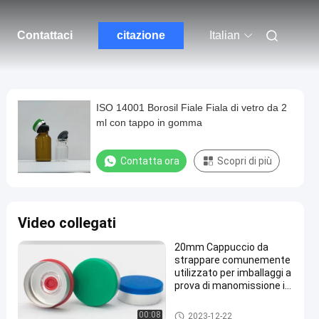
Contattaci
citazione
Italian
ISO 14001 Borosil Fiale Fiala di vetro da 2
ml con tappo in gomma
Contatta ora
Scopri di più
Video collegati
20mm Cappuccio da
strappare comunemente
utilizzato per imballaggi a
prova di manomissione in
varie industrie
Tappo in plastica di alluminio
00:08
2023-12-22