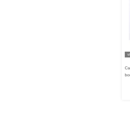
v
Ca
bo
l'