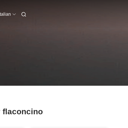
Italian
R
r flaconcino