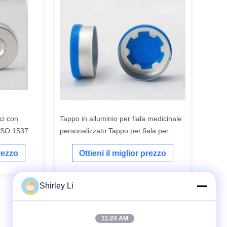
ci con
Tappo in alluminio per fiala medicinale
a ISO 15378
personalizzato Tappo per fiala per
iniezione da 13 mm a 32 mm
prezzo
Ottieni il miglior prezzo
Shirley Li
11:24 AM