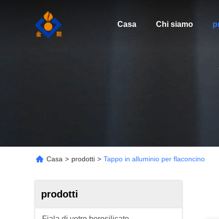
Casa
Chi siamo
p
Casa
>
prodotti
>
Tappo in alluminio per flaconcino
prodotti
Fiala di vetro borosilicato