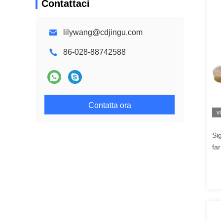
Contattaci
lilywang@cdjingu.com
86-028-88742588
Contatta ora
v
Sig
fa