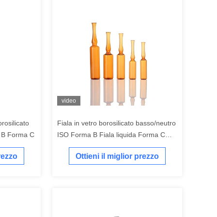
video
rosilicato
Fiala in vetro borosilicato basso/neutro
a B Forma C
ISO Forma B Fiala liquida Forma C
USP TIPO I
prezzo
Ottieni il miglior prezzo