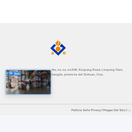
- No, no, no, no.508, Xinqiong Road, Linqiong Town,
Chengdu, provincia del Sichuan, Cina.
Politica Sulla Privacy |
Mappa Del Sito |
La 