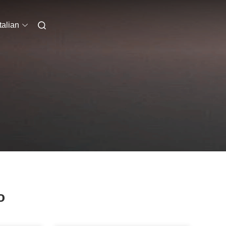
Italian
o