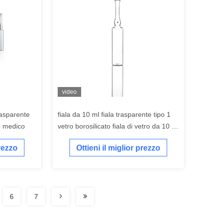
video
trasparente
fiala da 10 ml fiala trasparente tipo 1
o medico
vetro borosilicato fiala di vetro da 10 ml
bottiglia di medicina bottiglia di olio
prezzo
Ottieni il miglior prezzo
cosmetico da 10 ml
6
7