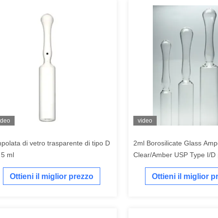
ideo
video
polata di vetro trasparente di tipo D
2ml Borosilicate Glass Amp
 5 ml
Clear/Amber USP Type I/D 
Iniezione Farmaceutica
Ottieni il miglior prezzo
Ottieni il miglior 