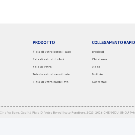
PRODOTTO
COLLEGAMENTO RAPI
Fiala di vetro borosilicato
prodotti
fiale di vetro tubolari
Chi siamo
fiala di vetro
video
Tubo in vetro borosilicato
Notizie
Fiala di vetro modellato
Contattaci
Cina Va Bene. Qualità Fiala Di Vetro Borosilicato Fornitore. 2023-2026
CHENGDU JINGU PHA