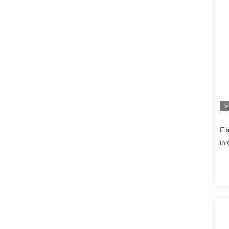
v
Fia
in