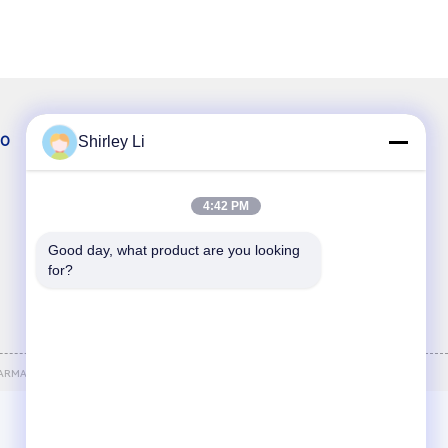
Shirley Li
DO
Chatta Adesso
Tel:
86-028-88742588
4:42 PM
E-mail:
lilywang@cdjingu.com
Good day, what product are you looking 
for?
RMA-PACK CO.,LTD.
. Tutti Diritti Riservati.