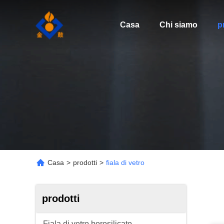
Casa
Chi siamo
p
Casa
>
prodotti
>
fiala di vetro
prodotti
Fiala di vetro borosilicato