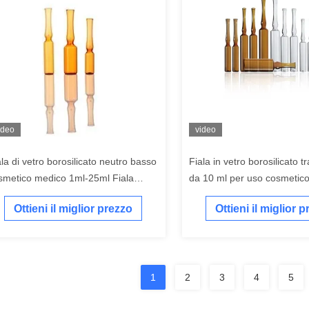
ideo
video
ala di vetro borosilicato neutro basso
Fiala in vetro borosilicato 
smetico medico 1ml-25ml Fiala
da 10 ml per uso cosmetic
brata trasparente
Ottieni il miglior prezzo
Ottieni il miglior 
1
2
3
4
5