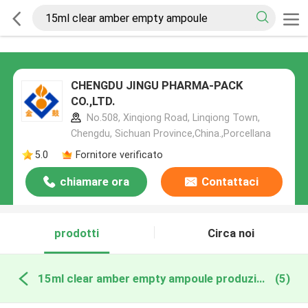
CHENGDU JINGU PHARMA-PACK
CO.,LTD.
No.508, Xinqiong Road, Linqiong Town,
Chengdu, Sichuan Province,China.,Porcellana
5.0
Fornitore verificato
chiamare ora
Contattaci
prodotti
Circa noi
15ml clear amber empty ampoule produzione online
(5)