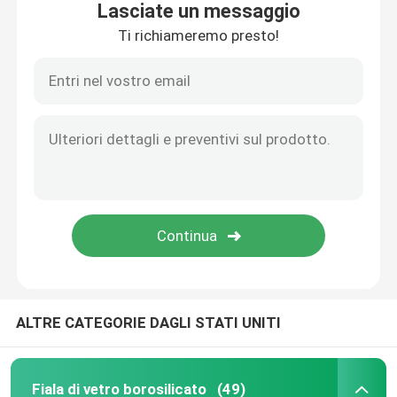
Lasciate un messaggio
Ti richiameremo presto!
Casa.
ALTRE CATEGORIE DAGLI STATI UNITI
Prodotti
Fiala di vetro borosilicato
(49)
Su di noi