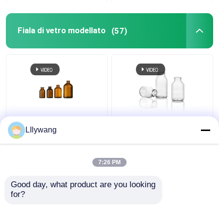
Fiala di vetro modellato
(57)
Flacone di reagente in
Fiala in vetro stampato
LIlywang
vetro ambrato da 10 ml
da 5 ml-100 ml con
30 ml 100 ml Flacone di
trattamento allo zolfo
vetro antibiotico
7:26 PM
modellato
Miglior prezzo
Miglior prezzo
Good day, what product are you looking 
for?
Contattaci
Contattaci