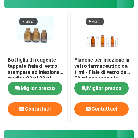
Visita alla fabbrica
Controllo della qualità
Contattaci
Bottiglia di reagente
Flacone per iniezione in
tappata fiala di vetro
vetro farmaceutico da
stampata ad iniezione
1 ml - Fiale di vetro da
Notizie
medica 20ml 30ml
50 ml con tappo in
50ml 100ml
gomma
Miglior prezzo
Miglior prezzo
blog
Contattaci
Contattaci
Fiala di vetro borosilicato
fiale di vetro tubolari