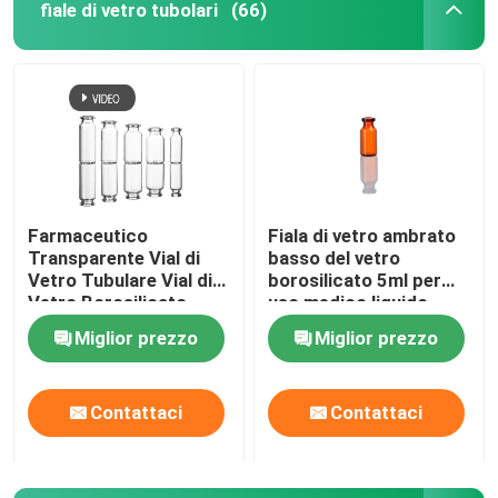
fiale di vetro tubolari
(66)
fiala di vetro
Tubo in vetro borosilicato
Fiala di vetro modellato
Farmaceutico
Fiala di vetro ambrato
Transparente Vial di
basso del vetro
Tappo di gomma bromobutilico
Vetro Tubulare Vial di
borosilicato 5ml per
Vetro Borosilicato
uso medico liquido
10ml 20ml
farmaceutico
Miglior prezzo
Miglior prezzo
Tappo in plastica di alluminio
Fiale di vetro con tappo a vite
Contattaci
Contattaci
Tubo di vetro trasparente