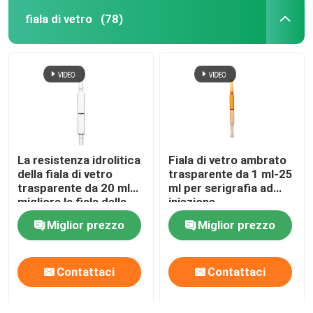
fiala di vetro
(78)
Tappo in alluminio per flaconcino
Tubo di vetro ambrato
Bottiglia di liquido orale
La resistenza idrolitica
Fiala di vetro ambrato
della fiala di vetro
trasparente da 1 ml-25
trasparente da 20 ml
ml per serigrafia ad
migliora la fiala della
iniezione
fiala della stabilità del
Miglior prezzo
Miglior prezzo
farmaco
Contattaci
Contattaci