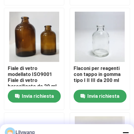
Visita alla fabbrica
Controllo della qualità
Contattaci
Fiale di vetro
Flaconi per reagenti
Notizie
modellato ISO9001
con tappo in gomma
Fiale di vetro
tipo I II III da 200 ml
borosilicato da 20 ml
30 ml 50 ml 100 ml
blog
Invia richiesta
Invia richiesta
Fiala di vetro borosilicato
fiale di vetro tubolari
LIlywang