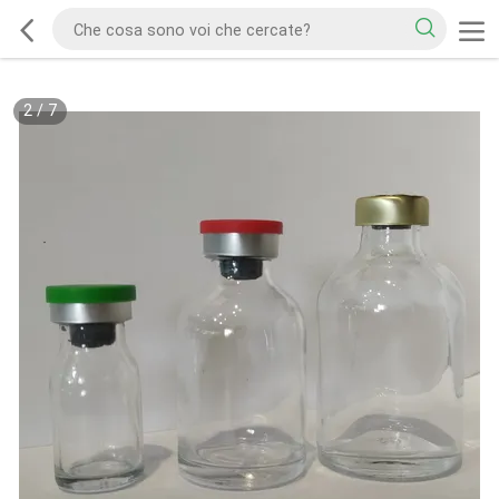
2
/
7