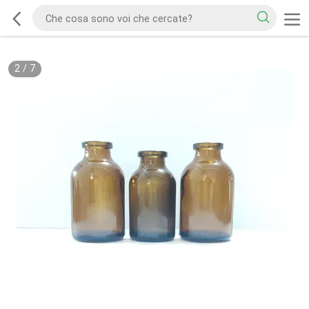
2
/
7