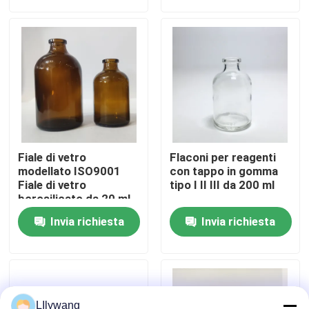
Visita alla fabbrica
Controllo della qualità
Contattaci
Fiale di vetro
Flaconi per reagenti
Notizie
modellato ISO9001
con tappo in gomma
Fiale di vetro
tipo I II III da 200 ml
borosilicato da 20 ml
30 ml 50 ml 100 ml
blog
Invia richiesta
Invia richiesta
Fiala di vetro borosilicato
fiale di vetro tubolari
LIlywang