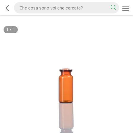
1
/
1