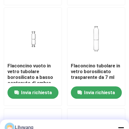
Visita alla fabbrica
Controllo della qualità
Contattaci
Flaconcino vuoto in
Flaconcino tubolare in
Notizie
vetro tubolare
vetro borosilicato
borosilicato a basso
trasparente da 7 ml
contenuto di ambra
trasparente da 1 ml
blog
Invia richiesta
Invia richiesta
Fiala di vetro borosilicato
fiale di vetro tubolari
LIlywang