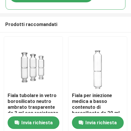
Prodotti raccomandati
Casa.
Fiala tubolare in vetro
Fiala per iniezione
borosilicato neutro
medica a basso
ambrato trasparente
contenuto di
Prodotti
da 3 ml con resistenza
borosilicato da 20 ml
idrolitica superiore
Invia richiesta
Invia richiesta
Su di noi