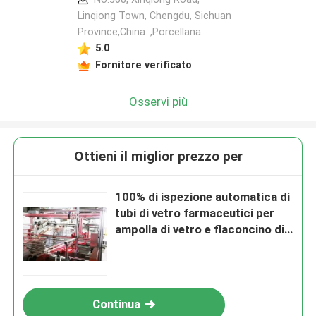
Linqiong Town, Chengdu, Sichuan
Province,China. ,Porcellana
5.0
Fornitore verificato
Osservi più
Ottieni il miglior prezzo per
100% di ispezione automatica di
tubi di vetro farmaceutici per
ampolla di vetro e flaconcino di
vetro
Continua