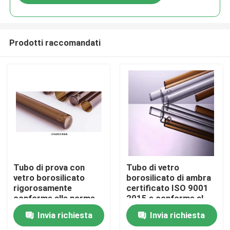
Prodotti raccomandati
Casa.
Tubo di prova con
Tubo di vetro
vetro borosilicato
borosilicato di ambra
rigorosamente
certificato ISO 9001
Prodotti
conforme alle norme
2015 e conforme al
YBB e ISO
DMF NO 28775 per
Invia richiesta
Invia richiesta
applicazioni industriali
Su di noi