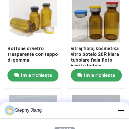
Visita alla fabbrica
Controllo della qualità
Bottone di vetro
vitraj fioloj kosmetika
Contattaci
trasparente con tappo
vitro botelo 20R klara
di gomma
tubolare fiala floto
injekto botelo
Notizie
Invia richiesta
Invia richiesta
blog
Fiala di vetro borosilicato
Stephy Jiang
fiale di vetro tubolari