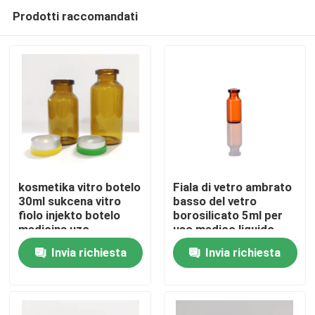
Prodotti raccomandati
kosmetika vitro botelo
Fiala di vetro ambrato
30ml sukcena vitro
basso del vetro
fiolo injekto botelo
borosilicato 5ml per
Casa.
medicina uzo
uso medico liquido
farmaceutico
Invia richiesta
Invia richiesta
Prodotti
Su di noi