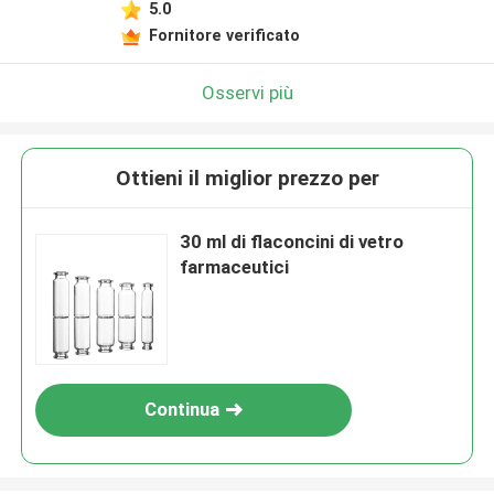
5.0
Fornitore verificato
Osservi più
Ottieni il miglior prezzo per
30 ml di flaconcini di vetro
farmaceutici
Continua