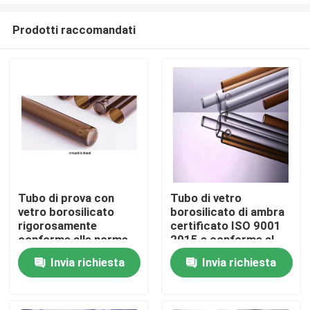
Prodotti raccomandati
Tubo di prova con
Tubo di vetro
vetro borosilicato
borosilicato di ambra
Casa.
rigorosamente
certificato ISO 9001
conforme alle norme
2015 e conforme al
YBB e ISO
DMF NO 28775 per
Invia richiesta
Invia richiesta
Prodotti
applicazioni industriali
Su di noi