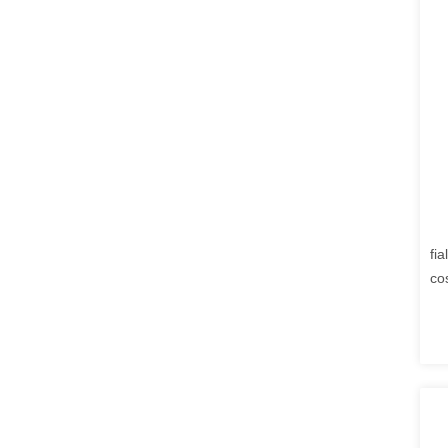
fia
cos
di 