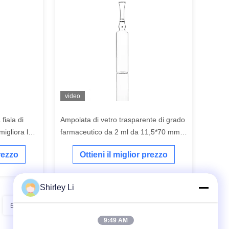
video
 fiala di
Ampolata di vetro trasparente di grado
migliora la
farmaceutico da 2 ml da 11,5*70 mm
à del
con materiale di vetro borosilicato
prezzo
Ottieni il miglior prezzo
Shirley Li
5
6
7
9:49 AM