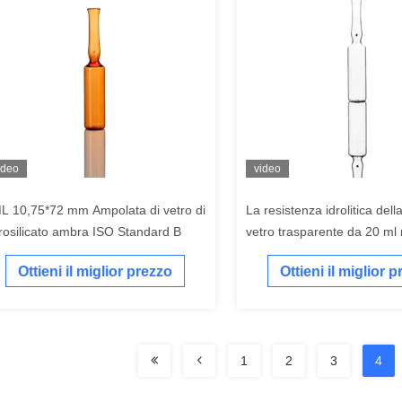
ideo
video
L 10,75*72 mm Ampolata di vetro di
La resistenza idrolitica della
rosilicato ambra ISO Standard B
vetro trasparente da 20 ml 
fiala della fiala della stabilit
Ottieni il miglior prezzo
Ottieni il miglior 
farmaco
1
2
3
4