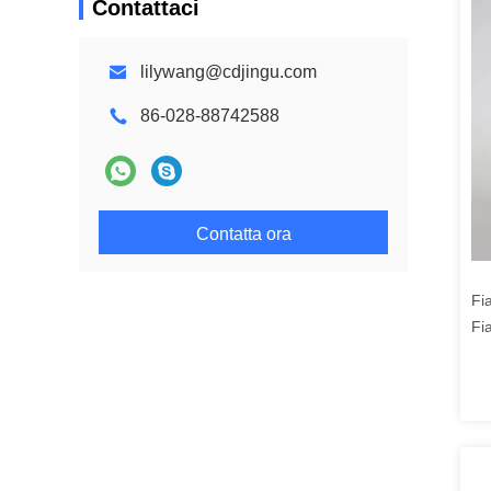
Contattaci
lilywang@cdjingu.com
86-028-88742588
Contatta ora
Fia
Fia
10