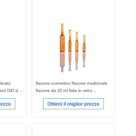
mbrato
flacone cosmetico flacone medicinale
dard ISO da
flacone da 10 ml fiala in vetro
lari di
borosilicato trasparente
prezzo
Ottieni il miglior prezzo