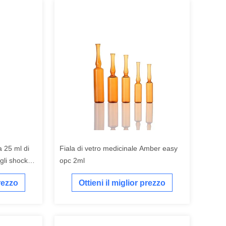
a 25 ml di
Fiala di vetro medicinale Amber easy
gli shock
opc 2ml
acchi chimici
prezzo
Ottieni il miglior prezzo