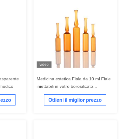
video
trasparente
Medicina estetica Fiala da 10 ml Fiale
 medico
iniettabili in vetro borosilicato
trasparente
prezzo
Ottieni il miglior prezzo