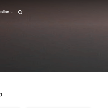
Italian
o