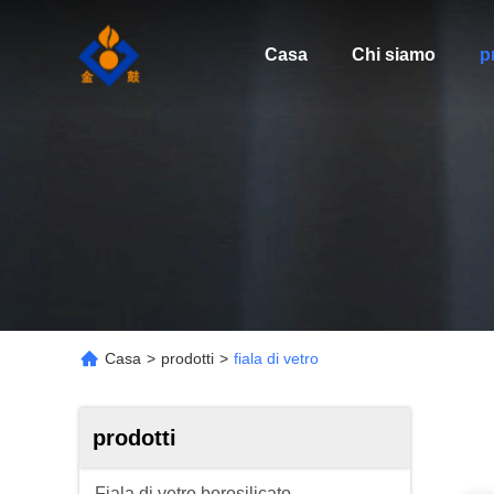
Casa
Chi siamo
p
Casa
>
prodotti
>
fiala di vetro
prodotti
Fiala di vetro borosilicato