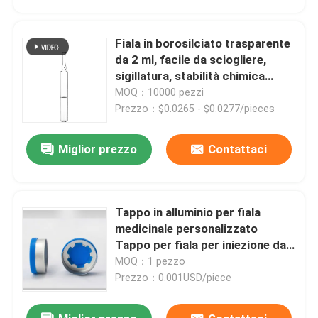
Fiala in borosilciato trasparente
da 2 ml, facile da sciogliere,
sigillatura, stabilità chimica
superiore
MOQ：10000 pezzi
Prezzo：$0.0265 - $0.0277/pieces
Miglior prezzo
Contattaci
Tappo in alluminio per fiala
Casa.
medicinale personalizzato
Tappo per fiala per iniezione da
13 mm a 32 mm
MOQ：1 pezzo
Prodotti
Prezzo：0.001USD/piece
Su di noi