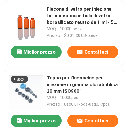
Flacone di vetro per iniezione
farmaceutica in fiala di vetro
borosilicato neutro da 1 ml - 50
ml
MOQ：10000 pezzi
Prezzo：$0.01-$0.03/piece
Miglior prezzo
Contattaci
Tappo per flaconcino per
iniezione in gomma clorobutilica
20 mm ISO9001
MOQ：10000pcs
Prezzo：usd0.01/pcs-usd0.1/pcs
Miglior prezzo
Contattaci