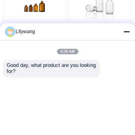
Flacone di reagente in
Fiala in vetro stampato
LIlywang
vetro ambrato da 10 ml
da 5 ml-100 ml con
30 ml 100 ml Flacone di
trattamento allo zolfo
vetro antibiotico
5:35 AM
modellato
Miglior prezzo
Miglior prezzo
Good day, what product are you looking 
for?
Contattaci
Contattaci
Osservi più
Casa
Circa noi
Contattaci
Desktop Site
Mappa del sito
Politica sulla privacy