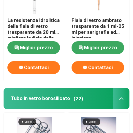
La resistenza idrolitica
Fiala di vetro ambrato
della fiala di vetro
trasparente da 1 ml-25
trasparente da 20 ml
ml per serigrafia ad
migliora la fiala della
iniezione
fiala della stabilità del
Miglior prezzo
Miglior prezzo
farmaco
Contattaci
Contattaci
Tubo in vetro borosilicato
(22)