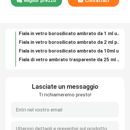
Miglior prezzo
Contattaci
1 ml Ampolata di vetro borosilicato trasparente per campioni medici e cosmetici fornita gratuitamente
Fiala in vetro borosilicato trasparente da 2 ml per uso cosmetico medico
Visita alla fabbrica
Fiala in vetro borosilicato ambrato da 1 ml uso cosmetico medico
Fiala in vetro borosilicato ambrato da 2 ml per uso medico cosmetico
Controllo della qualità
Fiala in vetro borosilicato ambrato da 10ml uso cosmetico medico
Fiala di vetro ambrato trasparente da 25 ml stampa personalizzata per uso cosmetico medico
Contattaci
Fiala di vetro ambrato trasparente da 5 ml stampa personalizzata per uso cosmetico medico
1ml 2ml 5ml bottiglia di vetro medicinale trasparente fiale di vetro medicinale fiale di vetro cosmetico
Fiala in vetro borosilicato trasparente da 10 ml per uso cosmetico medico
Notizie
Ampolata di vetro borosilicato di ambra versatile da 2 ml per uso medico e cosmetico
Lasciate un messaggio
Fiala in vetro borosilicato trasparente da 1 ml per uso cosmetico medico
Blog
Ti richiameremo presto!
Fiala in vetro borosilicato trasparente da 10 ml per uso cosmetico medico
1 ml Ampolata di vetro borosilicato trasparente Tipo di sigillatura facile a fine aperto Ideale per uso medico e cosmetico
Fiala di vetro borosilicato
bottiglia di vetro cosmetico fiala di vetro fiala di vetro borosilicato trasparente da 10 ml
flacone cosmetico flacone medicinale flacone da 10 ml fiala in vetro borosilicato trasparente
fiale di vetro tubolari