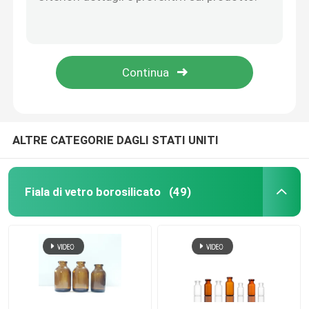
fiala di vetro bottiglia di vetro cosmetica bottiglia di medicina bottiglia di vetro di olio essenziale
fiala da 10 ml fiala trasparente tipo 1 vetro borosilicato fiala di vetro da 10 ml bottiglia di medicina bottiglia di olio cosmetico da 10 ml
fiala di vetro
Flaconi per fiale in vetro ambrato medico di dimensioni standard ISO da 25 ml Flacone per fiale tubolari di cosmetici
Fiale per fiale iniettabili certificate GMP da 1 ml a 25 ml
Tubo in vetro borosilicato
Fiala di vetro trasparente di tipo D Fiala di vetro da 5 ml Fiala di vetro da 10 ml
Fiala di vetro modellato
ALTRE CATEGORIE DAGLI STATI UNITI
Tappo di gomma bromobutilico
Fiala di vetro borosilicato
(49)
Tappo in plastica di alluminio
Fiale di vetro con tappo a vite
Tubo di vetro trasparente