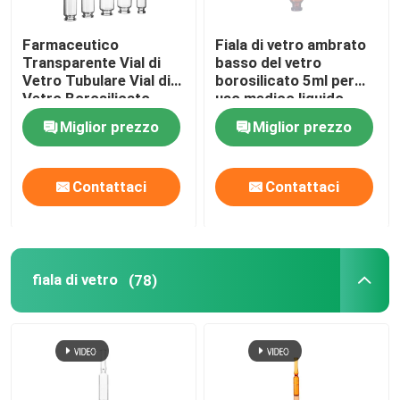
Farmaceutico
Fiala di vetro ambrato
Transparente Vial di
basso del vetro
Vetro Tubulare Vial di
borosilicato 5ml per
Vetro Borosilicato
uso medico liquido
10ml 20ml
farmaceutico
Miglior prezzo
Miglior prezzo
Contattaci
Contattaci
fiala di vetro
(78)