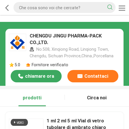
CHENGDU JINGU PHARMA-PACK
CO.,LTD.
No.508, Xinqiong Road, Linqiong Town,
Chengdu, Sichuan Province,China.,Porcellana
5.0
Fornitore verificato
chiamare ora
Contattaci
prodotti
Circa noi
1 ml 2 ml 5 ml Vial di vetro
tubolare di ambrato chiaro