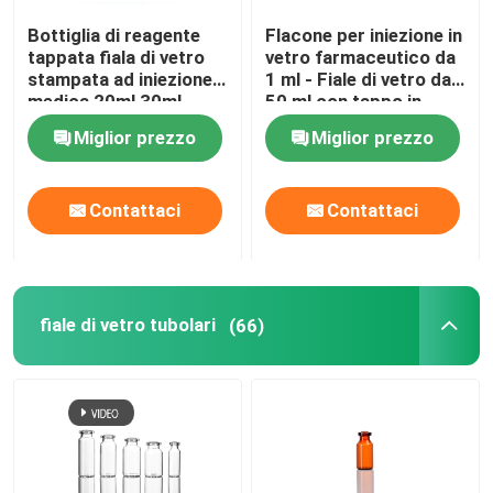
Bottiglia di reagente
Flacone per iniezione in
Tappo in alluminio per flaconcino
tappata fiala di vetro
vetro farmaceutico da
stampata ad iniezione
1 ml - Fiale di vetro da
medica 20ml 30ml
50 ml con tappo in
Tubo di vetro ambrato
50ml 100ml
gomma
Miglior prezzo
Miglior prezzo
Bottiglia di liquido orale
Contattaci
Contattaci
fiale di vetro tubolari
(66)