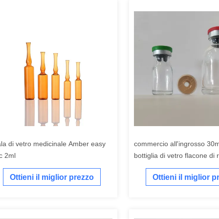
ala di vetro medicinale Amber easy
commercio all'ingrosso 30
c 2ml
bottiglia di vetro flacone di
flacone modellato in vetro
Ottieni il miglior prezzo
Ottieni il miglior 