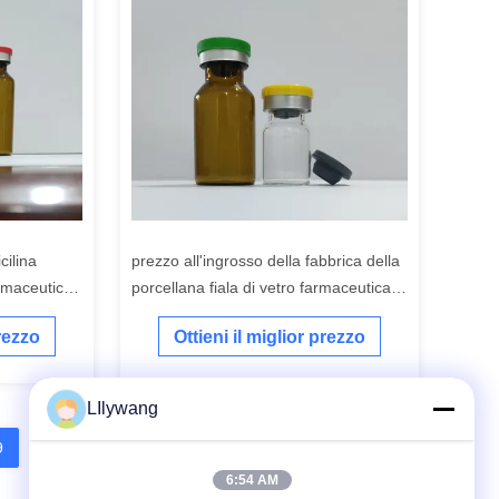
cilina
prezzo all'ingrosso della fabbrica della
rmaceutica
porcellana fiala di vetro farmaceutica
orracha
dell'iniezione di vetro fiala tubolare di
prezzo
Ottieni il miglior prezzo
vetro borosilicato
LIlywang
9
10
11
12
6:54 AM