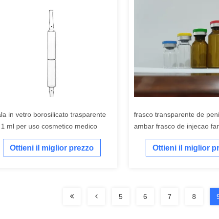
ala in vetro borosilicato trasparente
frasco transparente de peni
 1 ml per uso cosmetico medico
ambar frasco de injecao fa
usar frasco de vidro com b
Ottieni il miglior prezzo
Ottieni il miglior 
5
6
7
8