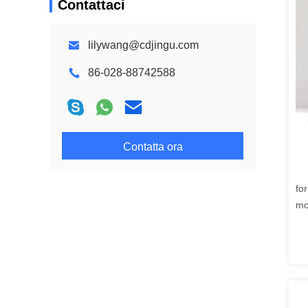
Contattaci
lilywang@cdjingu.com
86-028-88742588
Contatta ora
for
mo
me