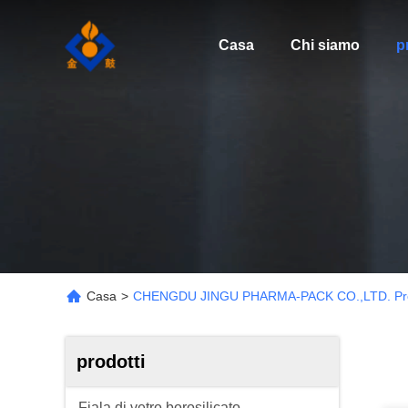
Casa
Chi siamo
p
Casa
>
CHENGDU JINGU PHARMA-PACK CO.,LTD. Pro
prodotti
Fiala di vetro borosilicato