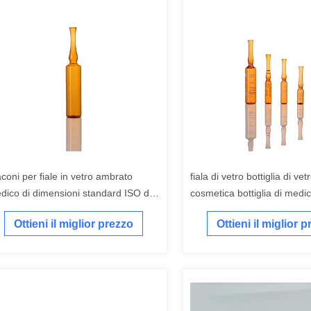
aconi per fiale in vetro ambrato
fiala di vetro bottiglia di vet
dico di dimensioni standard ISO da
cosmetica bottiglia di medici
 ml Flacone per fiale tubolari di
di vetro di olio essenziale
Ottieni il miglior prezzo
Ottieni il miglior 
smetici